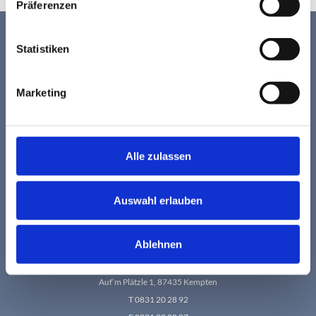
Präferenzen
Statistiken
Schloß-Apotheke Sulzberg e.K.
Bahnhofstraße 2, 87477 Sulzberg
Marketing
T 08376 9 73 20
F 08376 86 14
team@
apotheke-sulzberg.de
Alle zulassen
Mo – Fr: 08:00 – 12:30 Uhr
& 14:30 – 18:00 Uhr
Sa: 08:00 – 12:00 Uhr
Mittwochnachmittag geschlossen
Auswahl erlauben
Ablehnen
Apotheke im Lyzeum e.K.
Auf’m Plätzle 1, 87435 Kempten
T 0831 20 28 92