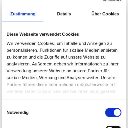
Taler sammeln
Zustimmung
Details
Über Cookies
Pro 10 € Einkaufswert erhalten Sie einen Schloss-
Taler*.
Diese Webseite verwendet Cookies
Wir verwenden Cookies, um Inhalte und Anzeigen zu
Einlösen und sparen!
personalisieren, Funktionen für soziale Medien anbieten
Ihre volle Treuekarte lösen Sie bei Ihrem nächsten
zu können und die Zugriffe auf unsere Website zu
6 €
Einkauf als
Gutschein im Wert von
ein.
analysieren. Außerdem geben wir Informationen zu Ihrer
Verwendung unserer Website an unsere Partner für
soziale Medien, Werbung und Analysen weiter. Unsere
* Käufe von rezeptpflichtigen Medikamenten und
Partner führen diese Informationen möglicherweise mit
Rezeptgebühren sind ausgenommen. Eine
weiteren Daten zusammen, die Sie ihnen bereitgestellt
Barauszahlung ist nicht möglich.
haben oder die sie im Rahmen Ihrer Nutzung der Dienste
gesammelt haben.
Einwilligungsauswahl
Notwendig