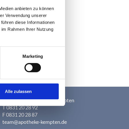
 Medien anbieten zu können
hrer Verwendung unserer
 führen diese Informationen
ie im Rahmen Ihrer Nutzung
Marketing
Alle zulassen
Apotheke im Lyzeum e.K.
Auf’m Plätzle 1, 87435 Kempten
T 0831 20 28 92
F 0831 20 28 87
team@apotheke-kempten.de