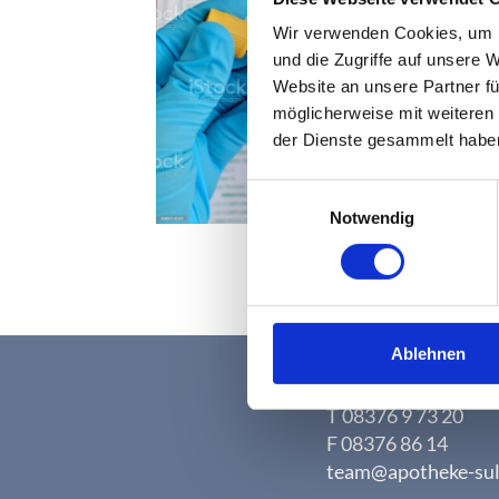
Wir verwenden Cookies, um I
und die Zugriffe auf unsere 
Website an unsere Partner fü
möglicherweise mit weiteren
der Dienste gesammelt habe
Einwilligungsauswahl
Notwendig
Ablehnen
Schloß-Apotheke Su
Bahnhofstraße 2, 8
T 08376 9 73 20
F 08376 86 14
team@
apotheke-su