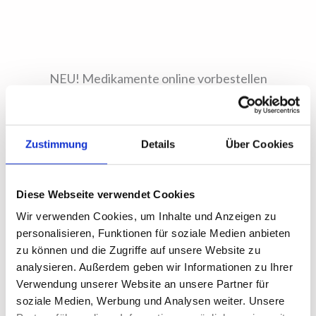
NEU! Medikamente online vorbestellen
Parkplätze vor dem Haus
Zustimmung
Details
Über Cookies
Diese Webseite verwendet Cookies
Wir verwenden Cookies, um Inhalte und Anzeigen zu
Apotheke mit Herz
personalisieren, Funktionen für soziale Medien anbieten
Sie kennen uns, wir kennen Sie – das funktioniert!
zu können und die Zugriffe auf unsere Website zu
analysieren. Außerdem geben wir Informationen zu Ihrer
Kooperationen
Verwendung unserer Website an unsere Partner für
soziale Medien, Werbung und Analysen weiter. Unsere
Um Sie bestmöglich zu versorgen, arbeiten wir in