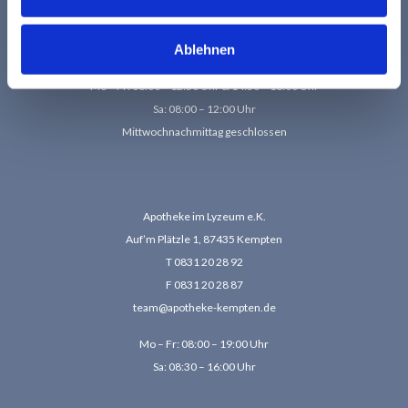
T 08376 9 73 20
F 08376 86 14
Ablehnen
team@
apotheke-sulzberg.de
Mo – Fr: 08:00 – 12:30 Uhr
& 14:30 – 18:00 Uhr
Sa: 08:00 – 12:00 Uhr
Mittwochnachmittag geschlossen
Apotheke im Lyzeum e.K.
Auf’m Plätzle 1, 87435 Kempten
T 0831 20 28 92
F 0831 20 28 87
team@apotheke-kempten.de
Mo – Fr: 08:00 – 19:00 Uhr
Sa: 08:30 – 16:00 Uhr